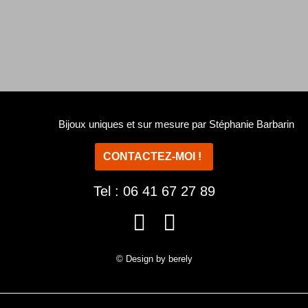
Bijoux uniques et sur mesure par Stéphanie Barbarin
CONTACTEZ-MOI !
Tel : 06 41 67 27 89
F
I
a
n
© Design by berely
c
s
e
t